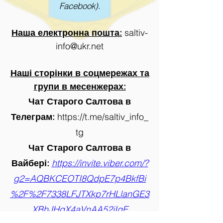
Facebook).
Наша електронна пошта:
saltiv-
info@ukr.net
Наші сторінки в соцмережах та
групи в месенжерах:
Чат Старого Салтова в
Телеграм:
https://t.me/saltiv_info_
tg
Чат Старого Салтова в
Вайбері:
https://invite.viber.com/?
g2=AQBKCEOTI8QdpE7p4BkfBi
%2F%2F7338LFJTXkp7rHLlanGE3
XBhJHqX4aVnAA52jIgE