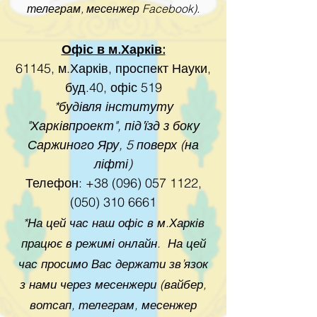
телеграм, месенжер Facebook).
Офіс в м.Харків:
61145, м.Харків, проспект Науки,
буд.40, офіс 519
*будівля інституту
"Харківпроект", під'їзд з боку
Саржиного Яру,
5 поверх (на
ліфті)
Телефон:
+38 (096) 057 1122
,
(050) 310 6661
*На цей час наш офіс в м.Харків
працює в режимі онлайн. На цей
час просимо Вас держати зв’язок
з нами через месенжери (вайбер,
вотсап, телеграм, месенжер